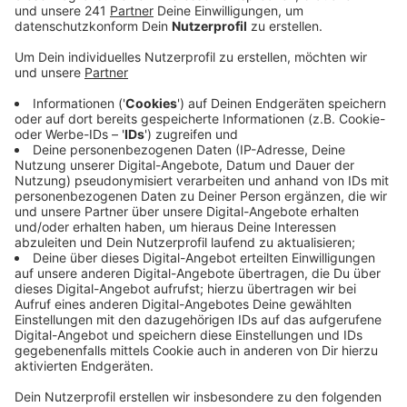
jetzt deutlich mehr Dosen des Grippe-Impfstoffs
ausgegeben worden als in der gesamten
Vorsaison. Da war es regional zu Lieferengpässen
gekommen.
In NRW ist die Grippesaison offiziell gestartet.
Rund 20 Fälle wurden bisher gemeldet – das sind
mehr als zum selben Zeitpunkt des Vorjahres. Das
sage allerdings nichts über den weiteren Verlauf
der Grippesaison aus, heißt es vom
Landeszentrum für Gesundheit NRW. Im Kreis
Euskirchen ist die Lage noch ruhig, sagte ein
Sprecher der Kreisverwaltung.
Die Krankenkasse DAK in Euskirchen informiert am
Mittwoch an einer Hotline (0800 1111 841) über
Grippeschutz. Die kostenlose Nummer ist von 8 bis
20 Uhr geschaltet und kann von Kunden aller
Krankenkassen genutzt werden.