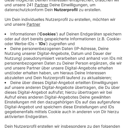
Veröffentlicht:
Mittwoch, 13.10.2021 17:35
Anzeige
Die Straßenverkehrsbehörde stellt auf Anfrage
kostenlos befristete Ausnahmegenehmigungen zum
gebührenfreien Parken auf dem Annaturmplatz aus.
Aus Sicht der Verwaltung müssen genügend
Parkmöglichkeiten für diese Handwerker zur
Verfügung stehen. Gleichzeitig muss den
Anwohnerinnen und Anwohnern, die aktuell kaum einen
Parkplatz finden, eine geeignete Alternative geboten
werden. So soll auch sichergestellt werden, dass
Rettungswege frei bleiben können. Betroffene können