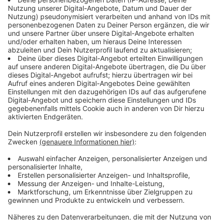
Wo kann ich mich testen lassen?
Anzeige
Testmöglichkeiten gibt es an
Flughäfen, Bahnhöfen
und anderen Reiseknotenpunkten
geben. Zusätzlich
kann man sich in Gesundheitsämtern oder Arztpraxen
testen lassen. Hier gibt es aber laut
Bundesgesundheitsministerium noch Probleme bei der
Umsetzung der neuen Verordnung, so dass tatsächlich
viele Ärzte und Gesundheitsämter den Test noch nicht
kostenlos umsetzten können. Teststellen kann man
zudem unter der ärztlichen Servicenummer 116 117
erfragen.
Anzeige
Gilt der Gratis-Test nur für Rückkehrer aus