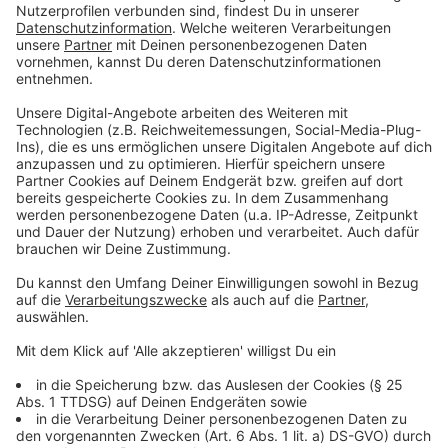
Risikogebieten?
Anzeige
Nein. Alle Urlaubsrückkehrer können sich kostenlos
testen lassen. Zusätzlich gilt in NRW aber für
Einreisende aus Risikoländern ab dem 10.08. eine
Testpflicht. Zu Risikogebieten zählen etwa die USA,
Luxemburg und Teile Spaniens. Eine vollständige Liste
gibt es
auf der Seite des Robert Koch Instituts
.
Anzeige
Muss ich in Quarantäne nach dem Urlaub?
Anzeige
Nur, wenn ich aus einem Risikoland einreise. Dann muss