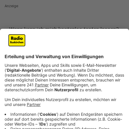
Anzeige
Wann kann ich mich kostenlos testen lassen?
Anzeige
72 Stunden nach der Ankunft in Deutschland, also drei
Tage, kann man sich auch ohne Krankheitsanzeichen
kostenlos testen lassen. Das steht in einer
Verordnung von Bundesgesundheitsminister Jens
Spahn. In den ersten Tagen haben sich nur etwa die
Hälfte der Rückkehrer aus Risikogebieten freiwillig
testen lassen. Dabei war einer aus 40 infiziert.
Anzeige