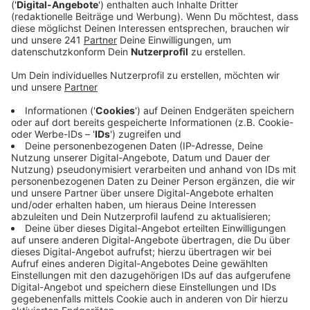
Anzeige
Viel Programm im Revierpark
Anzeige
Die Organisatoren des Sommerkongresses haben die
fünf Klimatage im Revierpark in Dortmund-Wischlingen
lange und akribisch geplant. Das lässt sich allein daran
erkennen, dass alle Teilnehmer*innen nahezu ein Rund-
um-die-Uhr-Programm erwartet.
Anzeige
Es gibt zum Beispiel knapp 150 Vorträge und
Workshops zu verschiedensten Themen. Alle dauern
rund 60 Minuten. Unter anderem lauten Workshops: