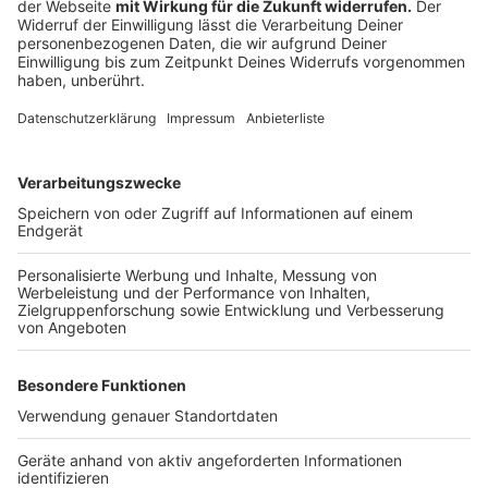
Anzeige
Es werden bis zu 1500 Personen erwartet. Die
Veranstalter rechnen im Übrigen mit Kosten von 100
Euro pro Teilnehmer*in. Allerdings möchten sie fernab
von Kostenzwängen niemandem vorschreiben, nur
gegen Zahlung dabei zu sein. Sie haben deshalb eine
Spendenpauschale in Höhe von 40 Euro ausgerufen -
es darf auch weniger gespendet werden.
Anzeige
Für den Sonntag wird noch ein Special Guest
angekündigt. Ob es Fridays For Future-Aktivistin und
Gründerin Gretha Thunberg aus der Schweiz ist, ist
nicht bekannt. Die 16-Jährige hat erst unlängst