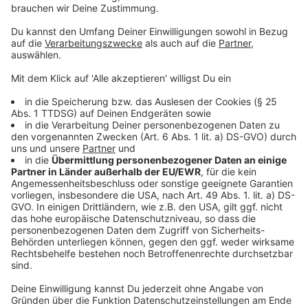
Aktion am Freitag ab 9 Uhr geben, die im Vorfeld aber
geheim bleiben soll. Dafür bereiten sich die jungen
Klimaschützer noch darauf vor.
Anzeige
Worum es aber ebenfalls gehen soll ist die Vernetzung
einzelner Fridays For Future-Organisationsteams
untereinander. Man erhofft sich einen regen Austausch
über Ideen zu den wöchentlichen Freitagsdemos, oder
weitere Aufklärung zur Klimakrise von den vielen
Experten, die eingeladen worden sind.
Anzeige
Auch in der schulfreien Zeit demonstrieren die Kinder
für eine bessere Zukunft in Sachen Klimaschutz.