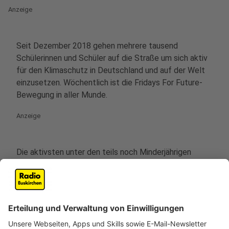
Anzeige
Seit Dezember 2018 gehen mehrere tausend
Schülerinnen und Schüler auf die Straße um sich aktiv
für den Klimaschutz in Deutschland und auf der Welt
einzusetzen. Wöchentlich ist die Fridays For Future-
Bewegung in aller Munde.
Anzeige
Die aktivsten unter den teils noch Minderjährigen
nehmen während der bestehenden Schulpflicht viel
auf sich. Zig Fehlstunden oder schulische Probleme
sind nur ein Teil davon. Dass sie sich auch in den
Ferienzeiten engagieren und auf die Straßen gehen,
spricht für ihren aktiven Protest.