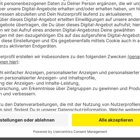
Ein 15-Jähriger soll die Böller auf und unter das Aut
geparkt gewesen ist.
Als der Tatverdächtige die Böller dann zündete, zer
und die Motorhaube verformte sich stark. Durch die 
Stoßstange und wurde teilweise aus der Verankerung
Durch Zeugen konnte der 15-Jährige durch die Polize
Sachbeschädigung angezeigt worden.
Anzeige