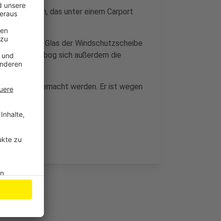
o gelegt haben, das unter einem Carport
splitterte das Glas der Windschutzscheibe
Explosion verbog sich außerdem die
 gerissen.
i ausfindig gemacht werden. Er ist wegen