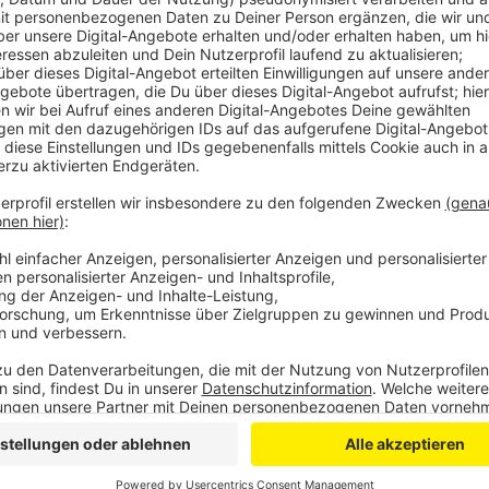
In Euskirchen gibt ein Programm rund um die Kartoff
Stadtmarketingverein Zeus veranstaltet das Fest un
Zuckerfabrik unterstützt. Neben einem bunten Musik
Kinder viel zu entdecken - einen Kletterturm, Kind
werden alle Entwicklungsschritte der Zuckerrübe geze
diesem Jahr gibt es aber eine kleine Veränderung - 
die Wilhelmstraße in diesem Jahr beim Fest ausgespa
Die Kaller Herbstschau geht Sonntag von 11 bis 18 Uh
verkaufsoffen. In den vergangenen Jahren hat sie b
Ortskern sich nach der Flut noch im Wiederaufbau b
auf den Bereich des Industriegebietes, heißt es vom 
Firmen, aber auch Organisationen wie die Feuerwehr,
präsentieren sich.
Anzeige