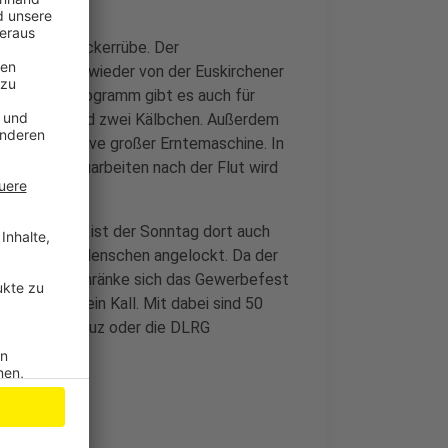
el und die Zuckerrübe. Der
d wird dabei wieder von der Euskirchener
- und Infoprogramm gibt es auch für
erschminken und zwei Kälbchen. Außerdem
igt - inklusive großer Erntemaschine. In
wegen der Bauarbeiten nach der Flut wird
rt.
r, ab 13 Uhr ist der Sonntag dort auch
is zu 35.000 Menschen angelockt. Da der
efindet, beschränke sich das Gewerbefest
Gewerbeverein Kall. Mit dabei sind 50
 das Rote Kreuz oder die DLRG