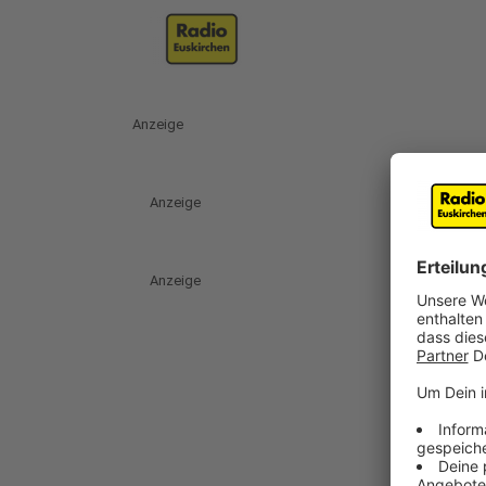
Anzeige
Anzeige
Anzeige