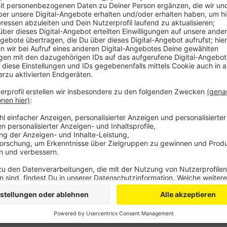
vergangen. Sie soll deutlich älter sein als er selb
zum Tatzeitpunkt geschlafen haben soll. Die Klin
flagranti erwischt.
Veröffentlicht:
Dienstag, 04.08.2020 09:24
Anzeige