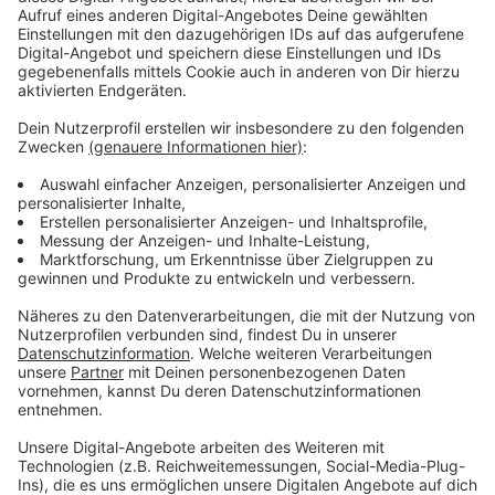
gefragt. Viele Menschen machen derzeit ihre Häuser
energetisch fit und erneuern alte Heizungen, so die
Kammer. Auch die Tiefbauunternehmen berichten von
einer sehr guten Auftragslage, da Milliarden in Straßen,
Schienen und Brücken investiert werden. Deutlich
schlechter sieht es allerdings beim Durchschnitt der
Betriebe im Kreis Euskirchen aus – 43 Prozent der
befragten Firmen berichten von gesunkenen
Umsätzen.
Anzeige
Fachkräfte weiterhin gesucht
Anzeige
Trotz der Umsatzrückgänge halten viele Betriebe an