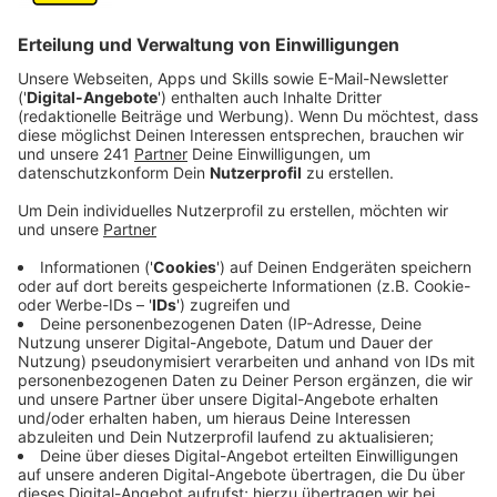
von einer hohen Nachfrage profitieren, kämpfen
viele andere Betriebe mit Umsatzrückgängen.
Doch es gibt auch positive Signale für die Zukunft.
Veröffentlicht:
Donnerstag, 24.10.2024 16:25
Anzeige
Freude - aber auch trübe Stimmung im
Handwerk
Anzeige
Den klimarelevanten Berufen im Kreis Euskirchen geht
es gut – das zeigt die aktuelle Konjunkturumfrage der
Handwerkskammer Aachen. Dachdecker, Elektroniker,
Installateure und Heizungsbauer sind demnach sehr