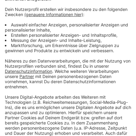
Die angekündigte Unwetterlage hatte im Kreis
Euskirchen zu einem früheren Schulschluss und zu
abgesagten Veranstaltungen geführt. So hatte etwa
der Seepark Zülpich das Gelände ab dem
Freitagmittag geschlossen. Auch das geplante
Dankesfest am stark von der Flutkatastrophe im
Sommer getroffenen St. Angela Gymnasium in Bad
Münstereifel, mit dem Kölner Kardinal Woelki, wurde
abgesagt. Das Erzbistum hofft, zeitnah einen Ersatz-
Termin zu finden.
Anzeige
Anzeige