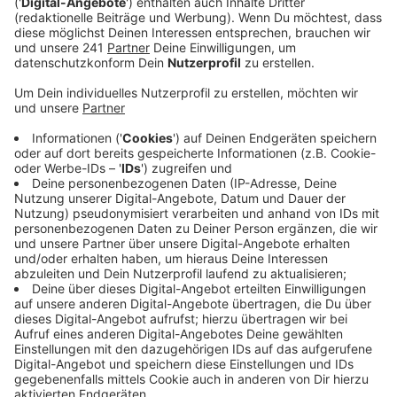
berichtet eine DWD-Meteorologin. Insgesamt war
die Unwetterlage im Kreis Euskirchen bisher
ruhiger, als vorhergesagt.
Veröffentlicht:
Freitag, 20.05.2022 18:34
Anzeige
Bis 18 Uhr habe es fünf kleinere Unwetter-Einsätze im
Südkreis für die Feuerwehr gegeben, sagte ein Kreis-
Sprecher auf Radio Euskirchen Nachfrage. Für den
Kreis Euskirchen gab es zeitweise die
Unwetterwarnung vor extremem Gewitter, mit
Starkregen, Orkanböen und Hagelkörnern. Diese
Warnung wurde kurz vor 18 Uhr aufgehoben. Gewitter
können laut DWD aber noch bis zum Freitagabend
auftreten. Bis 20 Uhr wird auch noch vor möglichen
Sturmböen gewarnt.