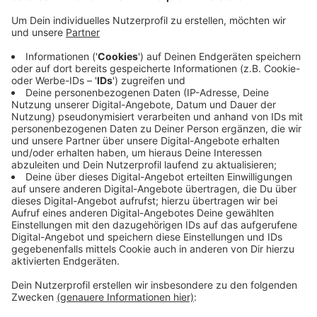
Wie die Polizei mitteilt, haben Zeugen auf einem
Supermarktparkplatz an der Roitzheimer Straße
ein Kleinkind in einem Auto gefunden. Das Auto
stand Freitagabend in der Sonne. Das Kind hat sich
nicht bewegt. Die gerufene Polizei hat daraufhin
eine Scheibe eingeschlagen. Der zweieinhalb Jahre
alte Junge wirkte benommen. Eine Notärztin hat
ihn untersucht. Ins Krankenhaus musste er aber
nicht. Die Eltern haben später gesagt, sie seien nur
kurz mit dem anderen Kind zur Toilette gegangen.
Veröffentlicht:
Montag, 01.07.2019 06:39
Anzeige