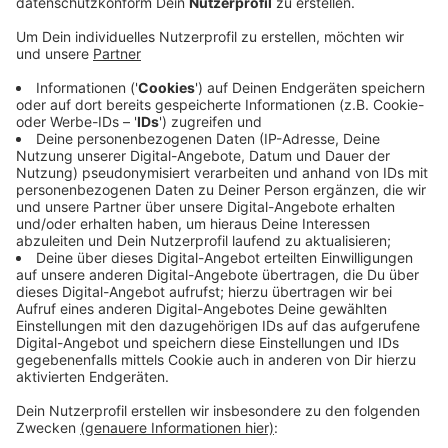
Münstereifel heißt das: Die Station am Bahnhof
bleibt die einzige.
Veröffentlicht:
Donnerstag, 22.02.2024 18:17
Anzeige
Wegen der sogenannten Haushaltssicherung muss die
Stadt vor allem bei freiwilligen Ausgaben sparen. Und
Gelder für Leihräder seien eine freiwillige Ausgabe,
sagt die Verwaltung. Alternativ müsste die Stadt an
anderer Stelle Geld sparen. Deshalb hat die Politik
entschieden, keine weitere Verleihstation für das
Eifel-E-Bike einzurichten.
Anzeige