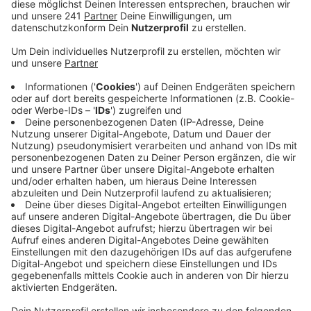
vorher schon am Zülpicher See mit seiner Idee
gescheitert.
Wie Dahlems Bürgermeister bestätigt, sei die
Akzeptanz bei den Anwohnern nicht gegeben
gewesen.
Bürgermeister Lembach findet den Rückzieher
schade. Inhaltlich und touristisch wäre es eine
sinnvolle Ergänzung für den Ort, die gesamte
Gemeinde und die Region gewesen, sagt er. Leider
sei es nicht gelungen, die Anwohner ausreichend
zu informieren, damit das Angebot Zustimmung
findet. Durch die Corona-Beschränkungen seien
geeignete Informationsveranstaltungen schlicht
nicht möglich gewesen.
In Dahlem hat sich inzwischen ein Arbeitskreis
gebildet. Er soll sich mit der Nutzung der
Freizeitanlage Kronenburger See beschäftigen