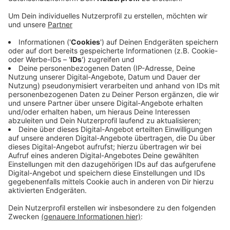
Die meisten Corona-Patienten leben in der Stadt
Mechernich. Hier ist die Zahl gestiegen. Das liegt
daran, dass es bei den routinemäßigen Nachtests
in der Flüchtlingsunterkunft sieben weitere
positive Ergebnisse gab. So gibt es jetzt in
Mechernich insgesamt 38 Infizierte – sie machen
den Großteil aller Fälle im Kreis Euskirchen aus.
Einen Fall gibt es weiterhin in Hellenthal und neu
dazugekommen sind seit Dienstag drei neue Fälle
in der Gemeinde Weilerswist.
Veröffentlicht:
Donnerstag, 23.07.2020 05:35
Anzeige