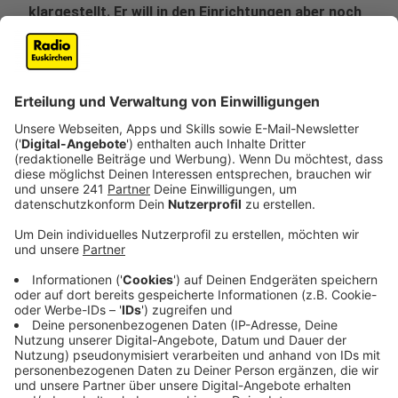
klargestellt. Er will in den Einrichtungen aber noch
mehr Vorsichtsmaßnahmen durchsetzen.
Veröffentlicht:
Freitag, 03.04.2020 14:46
Anzeige
Es werde auch weiterhin Menschen geben, die einen
Heimplatz brauchen - zum Beispiel Schlaganfall-
Patienten, sagte Laumann. Solche Fälle dürften auch
in der Corona-Krise nicht abgewiesen werden. Von
einem Aufnahmestopp, wie ihn andere Bundesländer
verhängt haben, hält der CDU-Politiker deswegen
nichts.
Anzeige