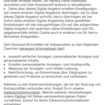
Erst testen, dann Quarantäne
Anzeige
Laumann will mit anderen Maßnahmen dafür sorgen,
dass Heimbewohner und Mitarbeiter besonders
geschützt werden. So sollen Patienten, die zum
Pflegefall geworden sind, noch im Krankenhaus auf
das Coronavirus gestestet werden. Fällt der Test
negativ aus, werden sie ins Heim überweisen. Dort
sollen sie erst 14 Tage in Quarantäne bleiben, bevor
sie am normalen Alltag teilnehmen dürfen.
Anzeige
Besuchsverbot besser kontrollieren
Anzeige