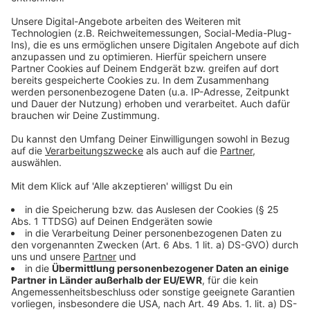
Bisher sind in Nordrhein-Westfalen knapp 80
Menschen in Alten- und Pflegeheimen an Covid-19
gestorben. 134 Einrichtungen sind insgesamt
betroffen. Das zeige, dass Pflegeheime der
sensibelste Bereich in der Corona-Krise seien, sagte
Laumann. Er forderte die Landkreise in ihrer Rolle als
Heimaufsicht auf, noch stärker auf das Besuchsverbot
in den Einrichtungen zu achten.
Anzeige
Rehaklinik in Lippe vor der Schließung
Anzeige
Besonders schwer erwischt hat es eine Rehaklinik in
Horn-Bad Meinberg im Kreis Lippe. Dort sind mehr als