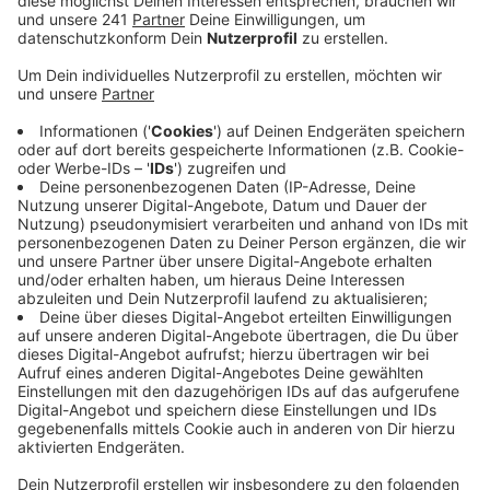
Anzeige
Wie ein Polizeisprecher berichtete, habe der Landwirt
das Kälbchen tot im angrenzenden Wald in
Nettersheim gefunden. Die Polizei geht aber nicht von
einer Straftat aus, sondern vermutete, dass das
Kälbchen von einem Tier gerissen wurde. Ob es sich
dabei um einen Wolf gehandelt haben könnte, ist nicht
klar.
Weiter wird aber eine Kuh in Kall vermisst und sie ist
trächtig! Sie wurde laut Polizei am Freitag (25.07.
zwischen 10:30 Uhr und 19:30 Uhr) von einer Weide am
Schwalbenhof entwendet. Die Polizei vermutet, dass
das Tier gestohlen wurde, weil es mehrere tausend
Euro wert ist.
Wer Hinweise zu der schwarz-weißen Kuh geben kann
oder etwas beobachtet hat, meldet sich bitte bei der