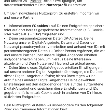
beschlossen. Auch wenn alleine die Kosten für die
Erneuerung der Dacheindeckung sich aufgrund der
angespannten Situation in der Baubranche
verdreifacht haben.
Veröffentlicht:
Mittwoch, 14.12.2022 16:59
Anzeige
Im Haushalt 2022 waren ursprünglich 140.000 Euro für
die neue Dacheindeckung vorgesehen, jetzt wird dies
wohl 420.000 Euro kosten. Außerdem soll in Betracht
gezogen werden auch die Wärmedämmung, die
Beleuchtung und das Heizsystem zu erneuern und
durch nachhaltigere Lösungen zu ersetzen.
Die
Gemeinde hofft dadurch auf eine Förderung von
90.000 Euro. Insgesamt soll das Projekt den Ort
600.000 Euro kosten.