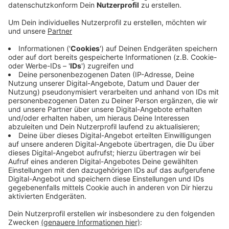
Wo sich die Gefangenen infiziert haben, sei nicht
klar, sagt die Leiterin des Gefängnisses. Denn
aufgrund des offenen Vollzugs seien die Häftlinge
regelmäßig auch außerhalb der Einrichtung
unterwegs. Das wird jetzt erst einmal nicht mehr
möglich sein. Bis auf weiteres dürfe keiner der
über 400 Gefangenen mehr raus, sagt die Leiterin.
Die Entscheidung des Kreisgesundheitsamtes sei
für alle überraschend gekommen. Damit darf auch
keiner der Gefangenen an Weihnachten zu seiner
Familie. Nach Angaben der JVA-Leiterin plant das
Gesundheitsamt jetzt, alle Inhaftierten und
Mitarbeiter auf Corona zu testen. Wann das
passieren wird, ist noch nicht entschieden.
Veröffentlicht:
Mittwoch, 23.12.2020 07:09
Anzeige