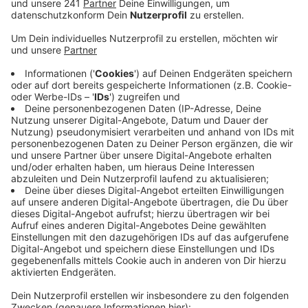
Veröffentlicht:
Montag, 19.04.2021 15:13
Anzeige
Comedy
Jogis Sprachnachricht: "Hansi macht den
Sittich"