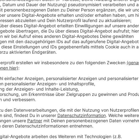
Anzeige
Jogi Löw ist der schönste Bundestrainer aller Zeiten
werden und noch dreimal hin und zurück. Quasi im All
"Fashion's -Eleven" geformt.
Selbstverständlich immer dabei: Sein Handy, mit dem
Sprachnachricht von seinen Erlebnissen berichtet.
Eben Jogis Sprachnachricht, die Fußball-Comedy.
Anzeige
Jogis Sprachnachricht "Finale