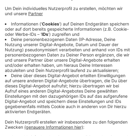
Ein Sprecher aus Weilerswist sagte uns, die
Gemeinde nimmt dafür selbst Geld in die Hand und
will mit den Stellenanzeigen darauf hinweisen,
dass sie viel zu bieten hat. Denn neben den
Arbeiten in der Verwaltung gibt es auch zum
Beispiel Gemeinde-Fotografen, Förster,
Buchbinder oder Vermessungstechniker.
Das Online-Portal soll langsam wachsen und in
Zukunft sollen auch Bewerbungen übers Internet
möglich sein. Mehr Infos unter
www.berufe-nrw.de
Veröffentlicht:
Mittwoch, 02.12.2020 11:13
Anzeige