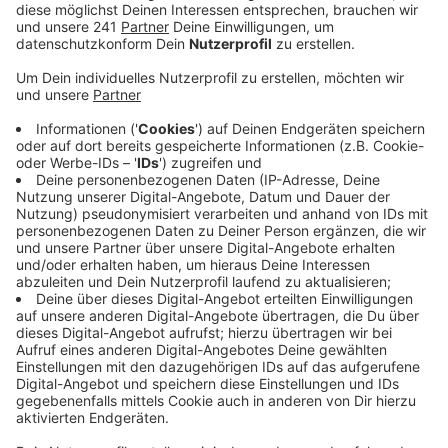
sind viele Fälle aus der vergangenen Woche nicht
mehr in der Berechnung drin, daher der weitere
Rückgang. Im Kreis Euskirchen gelten aktuell 849
Menschen als coronainfiziert. Heute hat der Kreis
Euskirchen 51 Neu-Erkrankte gemeldet. Es gibt
auch drei weitere Todesfälle, eine 92 Jahre alte
Frau und zwei über 80-jährige Männer sind an
COVID-19 gestorben. Damit gibt es seit Beginn der
Pandemie 226 Corona-Tote im Kreis Euskirchen.
Währenddessen liegt der Kreis Euskirchen beim
Impfen im Mittelfeld. Das geht aus aktuellen
Zahlen der Kassenärztlichen Vereinigung hervor.
Stand gestern lag die Impfquote im Kreis
Euskirchen bei 26 Prozent für die Erstimpfung.
Das entspricht im Bereich der Kassenärztlichen
Vereinigung Nordrhein Platz 10. Die Städteregion
Aachen, der Kreis Düren und die Stadt Bonn liegen
vor uns. Der Rhein-Erft-Kreis, der Rhein-Sieg-Kreis