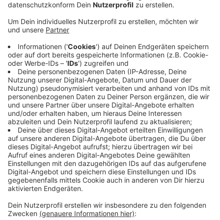
hervor.
Veröffentlicht:
Montag, 29.07.2024 17:36
Anzeige
Das Geld fließt im Kreis Euskirchen demnach vor allem
in soziale Leistungen für Menschen mit Behinderungen.
Mit über 1,5 Millionen Euro förderte der LVR außerdem
Aktivitäten im Rahmen der Kulturpflege. Er betreibt
das LVR-Industriemuseum in Euskirchen-Kuchenheim
und das LVR-Freilichtmuseum Kommern. Außerdem ist
er auch ein wichtiger Arbeitgeber. Rund 350 Menschen
arbeiten im Kreis Euskirchen beim LVR. In den
Förderschulen werden 280 Kinder und Jugendliche
betreut.
Anzeige