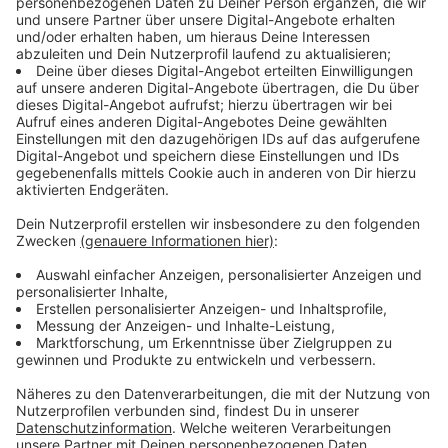
Neuheiten würden den Fans bei der größten
Publikumsmesse für Brettspiele bei deren 40.
Geburtstag zum Testen vorgestellt.
Anzeige
Immer mehr spielen Brettspiele
Anzeige
Der Spielemarkt hat sich nach Angaben aus der
Branche auch in diesem Jahr wieder positiv entwickelt.
Von Januar bis August 2023 sei der Umsatz für
Gesellschafts-, Brett- und Kartenspiele sowie Puzzles
erneut geklettert, hieß es beim Verband Spieleverlage.
Für das Gesamtjahr werde ein Zuwachs um etwa zehn
Prozent auf 770 bis 780 Millionen Euro erwartet,
sagte Verbandschef Hermann Hutter.