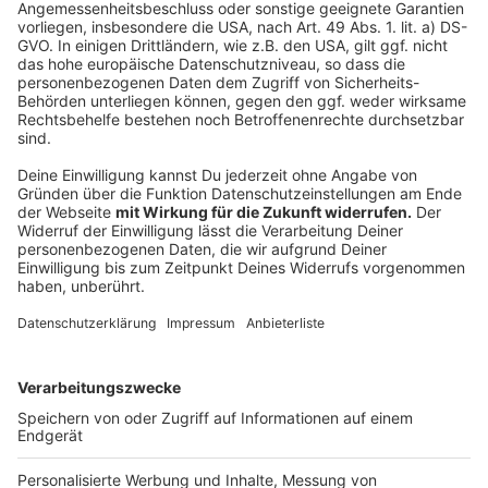
Spielen des Jahres ausgezeichnet
Anzeige
Einen Tag vor Messestart erhielt "Mysterium Kids" als
bestes Kinderspiel den Deutschen Spiele Preis, einen
alljährlich vergebenen Publikumspreis. Als
Erwachsenenspiel wurde "Planet Unknown" zum Sieger
gekürt.
Anzeige
dpa
Anzeige