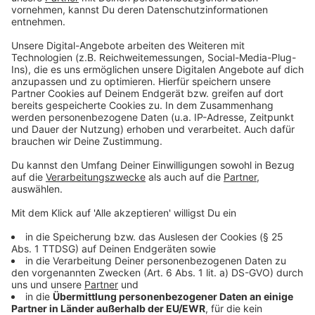
Anzeige
Das generationsübergreifende Spiele-Angebot hat
sich laut Verband in den vergangenen Jahren als ein
Anker für viele Menschen nicht nur in Krisenzeiten
erwiesen. Angesichts von Klimakrise, Inflation oder
Unsicherheiten infolge des Ukraine-Kriegs sei in einigen
Bereichen eine Kaufzurückhaltung beim Verbraucher
spürbar - gegenteilig laufe es hingegen bei den
analogen Spielen. Das gemeinsame Spielen sei vielen
Menschen wichtig auch für Gemeinschaftsgefühl und
Wohlbefinden.
Anzeige
"Mysterium Kids" und "Planet Unknown" zu