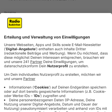
Anzeige
Würfel, Karten, Rätsel- und Strategiespiele: Zur
internationalen Publikumsmesse "Spiel'23" werden 935
Aussteller aus 56 Ländern ihre Neuheiten vorstellen.
Thematisch würden dabei Umwelt und Nachhaltigkeit
großgeschrieben, sagte die Geschäftsführerin der
"Spiel Essen", Carol Rapp.
Anzeige
Die bis Sonntag (08.10.) erwarteten mindestens 180
000 Besucherinnen und Besucher könnten sich auch
etwa zur Rolle von Spielen für Bildung und Schule oder
als Spiegel der Gesellschaft informieren. Rund 1745