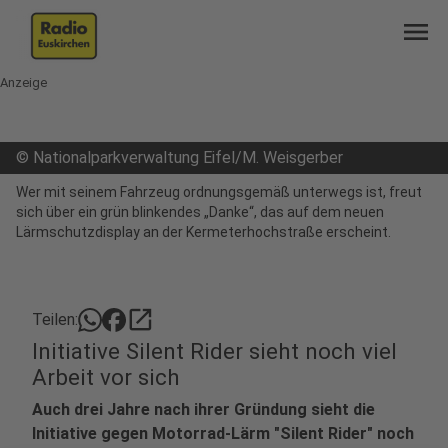
menu
Anzeige
©
Nationalparkverwaltung Eifel/M. Weisgerber
Wer mit seinem Fahrzeug ordnungsgemäß unterwegs ist, freut
sich über ein grün blinkendes „Danke“, das auf dem neuen
Lärmschutzdisplay an der Kermeterhochstraße erscheint.
open_in_new
Teilen:
Initiative Silent Rider sieht noch viel
Arbeit vor sich
Auch drei Jahre nach ihrer Gründung sieht die
Initiative gegen Motorrad-Lärm "Silent Rider" noch