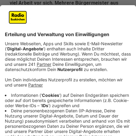
viel Arbeit vor sich. Mehrere Bürgermeister aus
der Nordeifel hatten sich zusammengeschlossen.
Veröffentlicht:
Montag, 04.04.2022 09:36
Anzeige
Viele Kommunen und Kreise hätten sich seit damals
der Initiative angeschlossen, aber in der Bundespolitik
habe dies noch nicht zu neuen Gesetzen geführt. Der
Vorsitzende, Marco Schmunkamp - selbst
Bürgermeister aus Nideggen - sagt, Silent Rider sei
deshalb noch nicht zufrieden mit seiner Arbeit.
"Wir können noch nicht ganz zufrieden. Denn das
Ziel, das wir uns ganz zu Beginn gesteckt hatten,
wo wir nach zwei bis drei Jahren sein wollen,
haben wir noch nicht erreicht. Wir müssen die