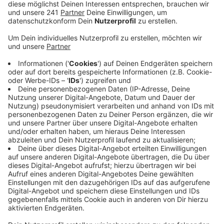
Anzeige
Die aktuelle Konjunkturumfrage der IHK Aachen zeigt:
Nur jedes vierte Unternehmen in der Region ist mit der
Geschäftslage zufrieden, ähnlich viele melden
schlechte Geschäfte. Die Mehrheit liegt irgendwo
dazwischen. Vor allem der Außenhandel bereitet
Sorgen. Die Exporte sind rückläufig, was zusammen
mit sinkenden Erträgen die Investitionsbereitschaft
bremst. Die IHK Aachen sieht die regionale Konjunktur
weiterhin im Dauer-Tief.
Nicht alles ist negativ: Besonders im Baugewerbe hat
sich die Lage deutlich verbessert, hier melden die
meisten Unternehmen gute Geschäfte. Allerdings sind
die Erwartungen für die kommenden Monate eher