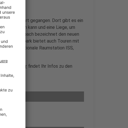
t an den Start gegangen. Dort gibt es ein
an beobachten kann und eine Liege, um
ister Jan Lembach bezeichnet den neuen
Und der Naturpark bietet auch Touren mit
, die internationale Raumstation ISS,
s
hier
. Und
hier
findet Ihr Infos zu den
sucher an