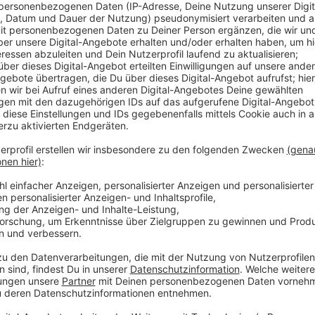
Anzeige
Auch der SternenBlick an der Kronenburg in Dahlem is
Model der Milchstraße, Infos zu den Sternen, die m
sich nicht den Hals verrenken zu müssen. Bürgerme
SternenBlick als Highlight für die Tourismusregion. 
Sternenguides an, die zeigen einem dann zum Beispiel
wenn sie gerade vorbeifliegt.
Infos zu den Sternenblicken in unserer Region gibt e
Touren.
Anzeige
©
Gemeinde Dahlem
Der SternenBlick lockt tagsüber noch nicht so viele Be
Anzeige