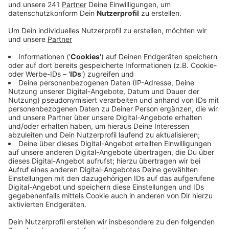
Anzeige
Wegen der Witterung mussten zuletzt nach Angaben
der Stadt bis zu 25 Tonnen täglich gestreut werden.
Auch wenn das Streusalzlager zu Beginn der
Wintersaison vollständig gefüllt war, wird das Salz
jetzt knapp. Denn es gebe Lieferengpässe.
Obwohl der Bauhof frühzeitig Nachschub bestellt hat,
läuft die Beschaffung nicht rund. Benachbarte
Kommunen können diesmal nicht aushelfen, weil sie
mit ähnlichen Problemen zu kämpfen haben, sagt Bad
Münstereifel. Der Bauhof hofft, die bestellte
Salzlieferung kurzfristig zu erhalten. Bis dahin wird der
Winterdienst aber eingeschränkt sein.
Welche Straßen weiter vollständig geräumt und wo
jetzt nur noch sparsam Streusalz eingesetzt wird,