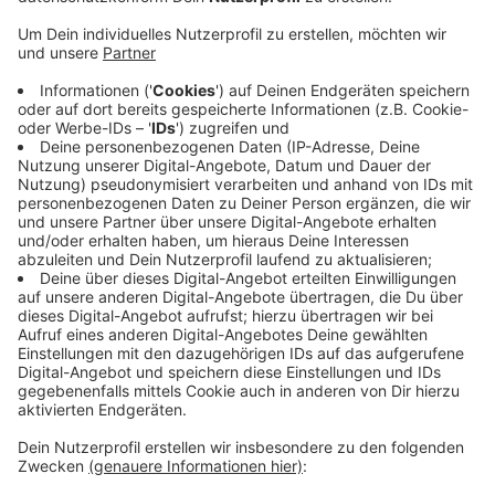
heute und noch einmal dieselbe Menge
übermorgen sind für den Kreis Euskirchen
vorgesehen. Gedacht sind sie für die Bewohner und
Mitarbeiter mehrerer Seniorenheime.
Bislang verlaufe die Lieferung des Impfstoffes
ohne Probleme, hieß es vom Kreis auf Radio
Euskirchen Anfrage. Die Impfungen gegen Corona
waren auch im Kreis Euskirchen am Sonntag
gestartet. Die ersten 180 Impfdosen erhielten die
Bewohner und Mitarbeiter eines Seniorenheims in
Mechernich. Außerdem auch die Impfärzte.
Veröffentlicht:
Dienstag, 29.12.2020 15:49
Anzeige