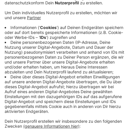
Veröffentlicht:
Dienstag, 25.02.2020 12:17
Anzeige
Nach Angaben des Kreises und der Kreisjägerschaft
gibt es schon seit einigen Jahren die Tendenz, dass
immer mehr Menschen bei uns einen Jagdschein
machen wollen. Darunter sind auch immer mehr Frauen
– ihr Anteil in den Prüfungen liege mittlerweile bei
einem Drittel. Derzeit absolvieren 32 Männer und
Frauen den Lehrgang, der im April bei bestandener
Prüfung mit der Erteilung eines Jagdscheins endet.
Auch bundesweit ist die Zahl der neuen Jagdscheine
angestiegen. Im Vergleich zu 2018 waren es im
vergangenen Jahr über 4.000 Jagdscheine mehr.
Anzeige