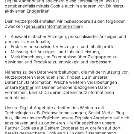
Erde abzubaggern und die Ölfässer fachgerecht zu
entsorgen.
Anzeige
Arbeiten dauerten bis in den Abend hinein an
Anzeige
Diese Maßnahmen waren notwendig, um eine
Verunreinigung der Erde und eine mögliche Gefährdung
des Grundwassers zu verhindern. Außerdem kam die
untere Wasserbehörde des Kreises zur Einsatzstelle.
Die Arbeiten dauerten bis in den frühen Abend an.
Bereits am Mittwoch (19. März) wurden in Zülpich
ebenfalls illegal entsorgte Ölfässer entdeckt. Im
Gegensatz zu Euskirchen waren diese jedoch nicht
ausgelaufen. Die Ermittlungen laufen.