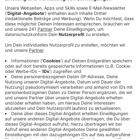
Veröffentlicht:
Dienstag, 25.03.2025 06:23
Anzeige
Altölfässer waren teilweise undicht
Anzeige
Auf einem Feld an Billiger Straße in Euskirchen-
Kreuzweingarten wurden nach Polizeiangaben sechs
Altölfässer illegal entsorgt. Sie seien in den dortigen
Bach gekippt worden. Alle sechs Fässer seien voll
gewesen. Einige der Fässer waren aber undicht,
wodurch Öl in die den Bach sickerte. Ein Sprecher der
Feuerwehr erklärte, dass auch eine Fachfirma
hinzugezogen werden musste, um die kontaminierte