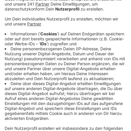
Veröffentlicht:
Mittwoch, 12.02.2020 16:50
Anzeige
Ziel ist es, den Autoverkehr in Euskirchen auf lange
Sicht deutlich zu reduzieren und es den Anwohnern
leichter zu machen, auf Alternativen wie Fahrrad oder
Bus und Bahn umzusteigen. Bis zum Herbst 2021 soll
das Mobilitätskonzept fertig gestellt sein. Bis dahin
gibt es noch Bürgerkonferenzen und weitere
Gespräche mit den Fachbereichen. Erste Maßnahmen
werden aber jetzt schon umgesetzt: So wird auf der
Münstereifeler Straße in Höhe der Straße „An der
Malzfabrik“ eine Querungshilfe errichtet. Die soll es für
Fußgänger und Radfahrer einfacher machen, über die
Münstereifeler Straße zu kommen. Auf der Kölner
Straße ist in Höhe der Veybachbrücke ein