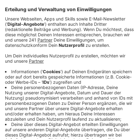
anderen Städten.
Veröffentlicht:
Mittwoch, 22.02.2023 12:13
Anzeige
Restaurants, Cafés und andere Betriebe stellen ihre
Toilettenanlagen für alle zur Verfügung. Dafür gibt es
dann einen Zuschuss von der Stadt. Mit einem
Aufkleber am Eingang soll kenntlich gemacht werden,
dass man hier kostenlos auf Klo gehen kann. Auch eine
App soll bereitgestellt werden.
Hintergrund ist, dass öffentliche Toiletten hohe Bau-
und Folgekosten verursachen, aber aufgrund ihres
Zustands dann nur selten genutzt werden, heißt es in
der Verwaltungsvorlage. Bereits angefragte
Gastronomen stünden dem Konzept positiv