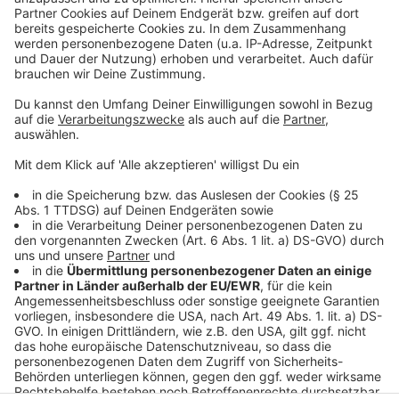
Aufgrund der Flut befinden sich die Toilettenanlagen in
den Parkhäusern Spiegelstraße und Entenpfuhl im
Wiederaufbau. Sie sollen schnellstmöglich barrierefrei
und behindertengerecht wiederhergestellt werden,
hat die Stadt mitgeteilt. Der Rote Würfel am Bahnhof
Euskirchen sei jetzt wieder in Betrieb, er musste
wegen eines fehlenden Bauteils längere Zeit
geschlossen werden.
Anzeige
Anzeige
Anzeige