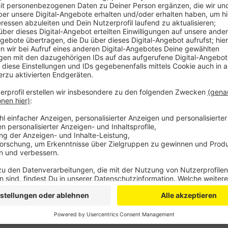
Die Hundesteuer fällt je nach Kommune aber sehr unte
Hundehaltung bei uns im Kreis am teuersten, mit 80 E
kommt Euskirchen mit 78 Euro. Deutlich günstiger is
Nettersheim, dort werden für den ersten Hund nur 60 
Ein ganz anderes Thema sind aber sogenannte „gefähr
Kommunen bei uns im Kreis deutlich höhere Steuern. 
und Mechernich mit jeweils 805 Euro für den ersten 
dieser Hund in Kall, dort werden nur 288 Euro fällig.
D
die Hundesteuer komplett abzuschaffen.
Anzeige