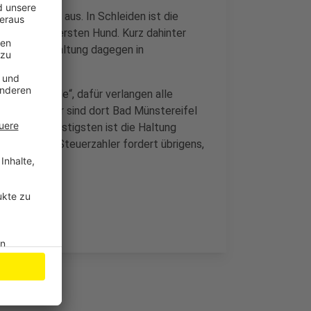
rschiedlich aus. In Schleiden ist die
uro für den ersten Hund. Kurz dahinter
t die Hundehaltung dagegen in
Euro fällig.
lichen Hunde“, dafür verlangen alle
Spitzenreiter sind dort Bad Münstereifel
Hund. Am günstigsten ist die Haltung
er Bund der Steuerzahler fordert übrigens,