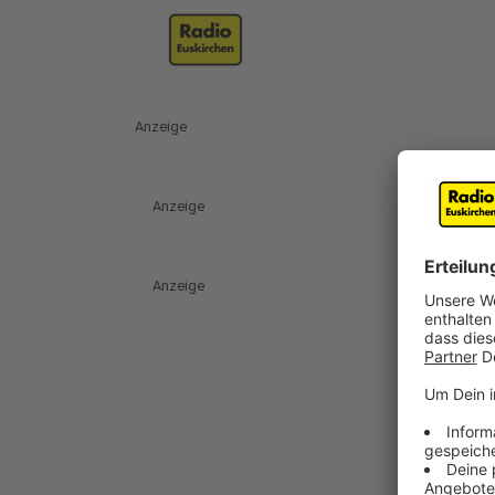
Anzeige
Anzeige
Anzeige