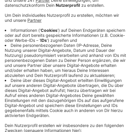
Veröffentlicht:
Donnerstag, 23.12.2021 17:07
Anzeige
Im Kreis Euskirchen gab es zuletzt noch 185
Rinderhaltungen mit Milchkühen. Das sind acht
Betriebe weniger als vor einem Jahr. Und blickt man
noch weiter zurück, wird das Ausmaß des
Höfesterbens im Kreis Euskirchen noch deutlicher: Im
Jahr 2014 gab es bei uns im Kreis noch über 250
Betriebe mit Milchkuhhaltungen. Ein Grund für die
vielen Betriebsaufgaben sind steigende Kosten und
strengere Auflagen für die Landwirte, gleichzeitig
sorgt ein hoher Preisdruck für zum Teil nicht mehr
auskömmliche Erlöse.