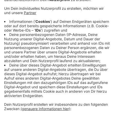
Veröffentlicht:
Mittwoch, 24.06.2026 17:53
Anzeige
Vor Ort stellten die Einsatzkräfte fest, dass die
Brandmeldeanlage und der dazugehörige
Wassersprinkler ausgelöst hatten, obwohl es gar kein
Feuer gab. Der Grund: Der Melder war auf der
Dachhaut montiert. Dort hatte sich wegen des
Wetters die Hitze gestaut und war so stark geworden,
dass sie den Melder ausgelöst hatte. Das hat uns ein
Sprecher der Hellenthaler Feuerwehr bestätigt.
Verletzt wurde niemand.
Anzeige