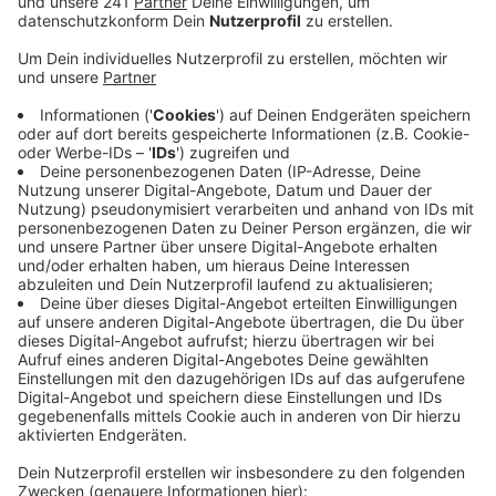
Euskirchen ist deshalb die Initiative „Kurve
kriegen“ gestartet.
Veröffentlicht:
Dienstag, 22.11.2022 09:35
Anzeige
Mehrfach polizeilich aufgefallene Kinder können in das
Programm aufgenommen werden, dass den
Betroffenen und auch dem oft problematischen
Elternhaus Hilfen anbietet. Die Erfolgsquote des
Programms in anderen Regionen NRWs ist
vielversprechend. Etwa 40 Prozent der betreuten
Jugendlichen werden nach rund zwei Jahren nicht
mehr straffällig und die restlichen 60 Prozent
begehen deutlich weniger Straftaten. Im Kreis
Euskirchen sind fast 12 Prozent aller Straftäter Kinder
oder Jugendliche.