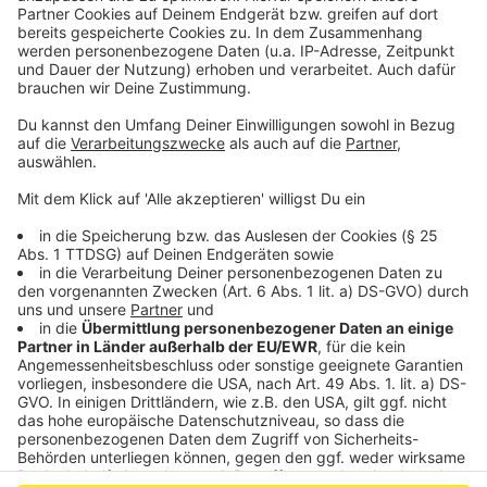
Anzeige
Wer nicht genug bekommen und weitere Portionen
Lachen verschrieben bekommen möchte: Lisa Feller
ist aktuell mit ihrem Programm "Schön für dich" auf
Tour. Alle Termine und Ticketinfos
gibt es hier
.
Anzeige
Anzeige
Anzeige