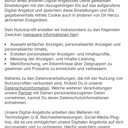
Anzeige
Unsere Herbst-Comedy mit Lisa Feller
"Herbst Dich nicht so!"
Anzeige
So heißt unsere neue Serie von und mit Lisa Feller, die
uns diesen Herbst lustig machen wird. Lisa lässt dabei
kein Thema aus, das uns im Herbst begegnet. Die
falschen Klamotten, Diäten und Mücken im Herbst,
oder Backen und Kürbisse schnitzen. Lisa geht mit
täglich uns locker durch den Herbst.
Anzeige
Lisa Feller mit Programm auf Tour