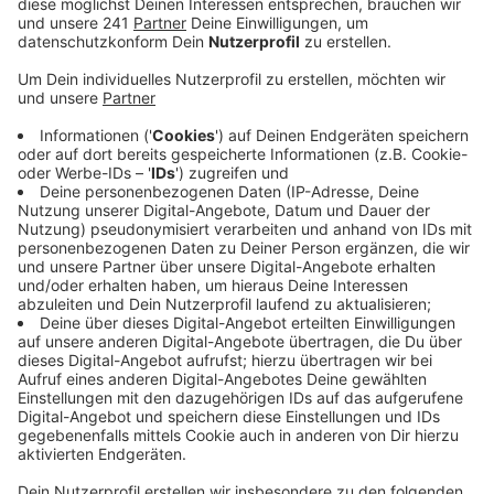
Bitten der Orte wird sich die Gemeinde um
Fördergelder aus dem Dorferneuerungsprogramm
bewerben.
Veröffentlicht:
Mittwoch, 22.09.2021 16:49
Anzeige
In Hecken nutzt der Ort das alte Schulgebäude
notdürftig als Bürgerhaus. Aber die Räume
entsprechen weder energetisch noch technisch dem
heutigen Stand. Rund 340.000 Euro soll die Sanierung
kosten.
In Wolfert schätzt die Gemeinde die Sanierungskosten
deutlich günstiger. Aber auch hier muss Geld in die
grundhafte Erneuerung fließen, sagte ein Sprecher der
Gemeinde Hellenthal.