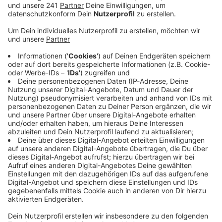
Anzeige
Der Grund für den Rekordwert sei wohl die steigende
Betreuung durch ehrenamtliche Helfer, sagt der
Naturschutzbund NABU. Allerdings wurden die Tiere an
sieben ehemaligen Stellen nicht mehr gesammelt,
unter anderem, weil die betroffene Bundesstraße als
zu gefährlich für die Betreuer eingeschätzt wurde. Zu
Beginn der Krötenwanderung hatte auch die
Kreispolizei Euskirchen auf die Amphibienwanderung
hingewiesen und Strecken genannt, an denen
besondere Vorsicht wichtig sei.
Insgesamt habe es eine unterschiedliche Bilanz in
NRW gegeben. Der Nabu NRW teilte mit, die
Rückmeldungen der Gruppen seien nicht einheitlich.