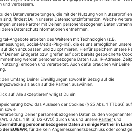
der Infizierten bei 1,8 Millionen Menschen liegen.
Anzeige
Gut ein Fünftel hat keine Symptome
Anzeige
Hendrik Streeck war derjenige, der früh festgestell
Verlust des Geschmacks- und Geruchssinns beim Coro
man außerdem feststellen können: 22 Prozent der In
Symptome gezeigt, beispielsweise kein Fieber oder 
ein Fünftel der Infizierten können Träger und Verbreit
davon wissen. Das, so die Wissenschaftler, macht d
wichtiger.
Anzeige