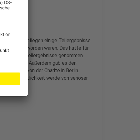
 und seine Kollegen einige Teilergebnisse
 ausgewertet worden waren. Das hatte für
aschet diese Teilergebnisse genommen
gründet hatte. Außerdem gab es den
an Drosten von der Charité in Berlin.
Wissenschaftlichkeit werde von seriöser