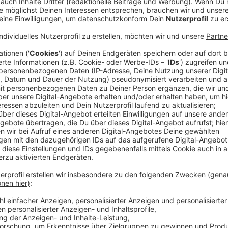
Anzeige
1,8 Millionen Infizierte - das wären etwa zehn mal mehr 
Wissenschaftler um Professor Streeck haben system
betroffenen Gemeinde Gangelt im Kreis Heinsberg un
den offiziellen Zahlen, einen Überblick darüber bekom
seien oder waren.
Anzeige
Eine zentrale Erkenntnis daraus: 0,37 Prozent der tat
Infektion. Davon ausgehend wurde die Dunkelziffer d
einem Modell hochgerechnet - mit dem Ergebnis: In 