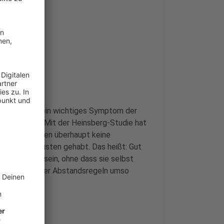
t hatte, dass ein wichtiges Symptom der
navirus ist. Mit der Heinsberg-Studie hat
fizierten haben überhaupt keine
trockenen Husten gehabt. Das heißt: Gut
er des Virus sein, ohne dass sie selbst
as Einhalten der Abstandsregeln umso