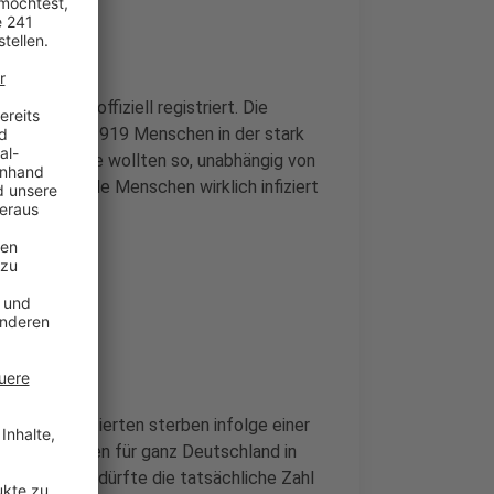
als bisher offiziell registriert. Die
atisch fast 919 Menschen in der stark
tersucht. Sie wollten so, unabhängig von
men, wie viele Menschen wirklich infiziert
sächlich Infizierten sterben infolge einer
er Infektionen für ganz Deutschland in
Deutschland dürfte die tatsächliche Zahl