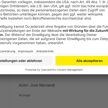
Heinsberg-Studie steht in der Kritik
Anzeige
Schon seit Wochen gibt es Kritik daran, dass Streeck
früh veröffentlicht hatten, obwohl nicht alle Daten
Kritik gesorgt, weil NRW-Ministerpräsident Armin L
hatte und zum Teil mit ihnen erste Lockerungen be
Disput mit einem anderen Virologen: Professor Christi
Drosten hatte Nachfragen zur Methodik Studie. Die 
Seite momentan aber nicht angezweifelt.
Autor: Jose Narciandi
Anzeige