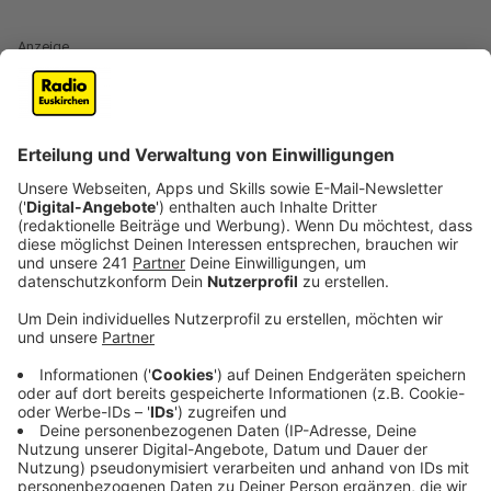
Anzeige
(dpa) - Mit der Forderung nach angemessener
Vergütung bleiben am kommenden Mittwoch viele
Apotheken und Arztpraxen in Nordrhein-Westfalen
geschlossen. Apotheker-,
Hausarzt
-, und
Zahnarztverbände haben zum gemeinsamen
Protesttag gegen die Gesundheitspolitik der
Bundesregierung in Nordrhein-Westfalen aufgerufen.
Zu einer zentralen Kundgebung am Mittag in Dortmund
erwartet der
Apothekerverband
Tausende Teilnehmer
aus dem gesamten Bundesland sowie Rheinland-Pfalz,
Saarland und Hessen. Auch Ärzte wollen dort
demonstrieren.
Anzeige