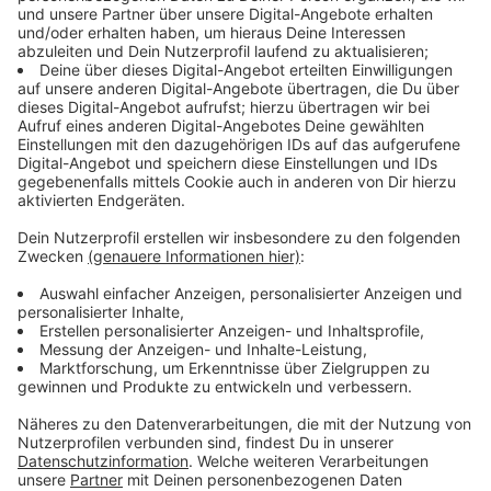
Hausärzte versichern: Notfallversorgung
sichergestellt
Anzeige
Die Hausärzteverbände Nordrhein und Westfalen-
Lippe haben ihre Mitglieder aufgefordert, die Praxen
spätestens ab 10 Uhr zu schließen und stattdessen an
Online-Fortbildungen teilzunehmen. Eine
Notfallversorgung sei aber sichergestellt, hieß es.
Patienten seien aufgefordert, ihre Rezepte für
Medikamente noch am Vortag einzulösen, um nicht auf
die Notdienst-Apotheke zurückgreifen zu müssen.
In
Notfällen gibt es eine Übersicht über Not-
Apothekendienste auf der Internetseite
"Aponet"
. D
er
Bereitschaftsdienst der Ärzte ist unter der Nummer
116117 zu erreichen.