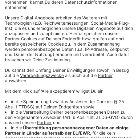
Anzeige
Schon im Sommer 2023 wurde in Deutschland seitens
Apotheker demonstriert.
Anzeige
Unmut über deutsche Gesundheitspolitik
Anzeige
Der Unmut bei Medizinern und Apothekern über die
Gesundheitspolitik der Bundesregierung ist in den
vergangenen Monaten immer wieder laut geworden.
Im Juni hatte bereits die Mehrheit der Apotheken im
Land ihre Türen für einen Tag aus Protest