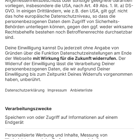
geschlossen. Nun hat die Bundesvereinigung
Deutscher Apothekerverbände den gesamten
November
als Protestmonat ausgerufen - mit jeweils
eintägigen Apothekenschließungen in mehreren
Bundesländern. Die Apotheker beklagen anhaltende
Lieferengpässe, akuten Personalmangel und eine seit
knapp zwei Jahrzehnten stagnierende Vergütung. Auch
Ärzte hatten erst kürzlich mit Praxisschließungen
protestiert: Nach einem Aufruf mehrerer
Ärzteverbände bundesweit blieben Anfang Oktober
Tausende Praxen von Fach- und Hausärzten
geschlossen.
Anzeige