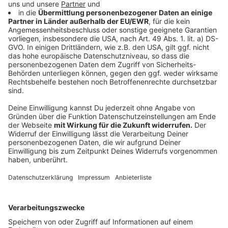
mehr als zwei Hausstände oder fünf Personen über 14
Jahre bedeutet.
Anzeige
Kitas und Schulen werden geschlossen oder
eingeschränkt betrieben
Anzeige
Neun Monate nach dem ersten Corona-Lockdown an
Kitas und Schulen sollen die meisten Einrichtungen nun
ebenfalls überall in Deutschland geschlossen oder nur
noch eingeschränkt betrieben werden. Merkel und die
Ministerpräsidenten vereinbarten, dass Schüler und
Kita-Kinder spätestens ab Mittwoch für zunächst
dreieinhalb Wochen zu Hause bleiben sollen.