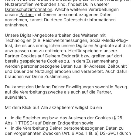
Kontakte werden minimal an Weihnachten
gelockert
Anzeige
Für Weihnachten sollen nach dem Beschluss die
strengen Regeln für private Kontakte - maximal fünf
Personen aus maximal zwei Hausständen - gelockert
werden. Vom 24. bis zum 26. Dezember sind demnach
zulässig: Treffen mit vier über den eigenen Hausstand
hinausgehende Personen zuzüglich Kinder im Alter bis
14 Jahre aus dem engsten Familienkreis, also
Ehegatten, Lebenspartner und Partner einer
nichtehelichen Lebensgemeinschaft sowie Verwandte
in gerader Linie, Geschwister, Geschwisterkinder und
deren jeweiligen Haushaltsangehörige, auch wenn dies