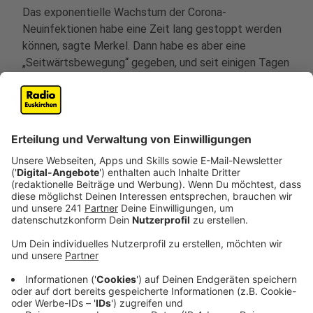
Das exponentielle Wachstum der Corona-
Neuinfektionen habe eine Zeit lang gestoppt werden
können, sagte Merkel. Dann habe es aber eine
„Seitwärtsbewegung“ gegeben, und seit einigen Tagen
gebe es wieder ein exponentielles Wachstum.
Anzeige
"Corona ist außer Kontrolle geraten“, warnte Bayerns
Ministerpräsident Markus Söder. „Die Lage ist
eigentlich 5 vor 12.“ Deswegen habe man keine halben
Sachen mehr machen wollen. Ab Mittwoch gelte ein
„Lockdown für alle“, sagte der CSU-Vorsitzende. „Die
Philosophie heißt: Daheim bleiben!“ Berlins
Regierungschef Michael Müller (SPD) betonte, es
seien weiter „Dinge möglich“, etwa an Weihnachten.
„Aber man muss auch nicht alles machen, was möglich
ist.“