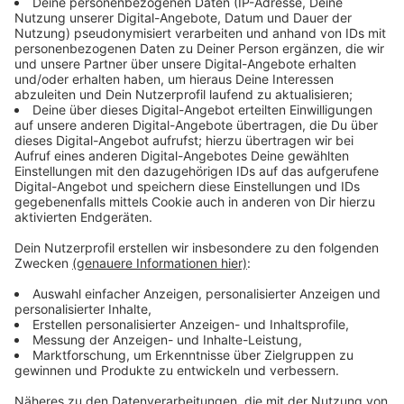
Anzeige
Ausnahmen im Einzelhandel
Anzeige
Von der Geschäftsschließung ausgenommen sind nach
dem Beschluss von Bund und Ländern unter anderem:
der Einzelhandel für Lebensmittel, Wochenmärkte für
Lebensmittel, Direktvermarkter von Lebensmitteln,
Abhol- und Lieferdienste, Getränkemärkte,
Reformhäuser, Babyfachmärkte, Apotheken,
Sanitätshäuser, Drogerien, Optiker, Hörgeräteakustiker,
Tankstellen, Kfz-Werkstätten, Fahrradwerkstätten,
Banken und Sparkassen.
Anzeige