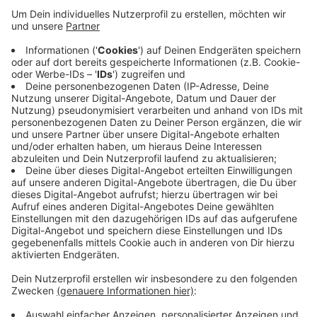
Verkaufsgespräch mit einem Mitarbeiter ein.
Veröffentlicht:
Dienstag, 13.12.2022 17:05
Anzeige
Während des Ablenkungsmanövers soll der zweite
Mann ein ausgestelltes Handy aus der Verankerung
gerissen haben. Beide Diebe sind dann aus dem
Geschäft geflohen. Die ausgestellten Handys sind laut
Polizei mit einer Diebstahlsicherung ausgestattet.
Anzeige