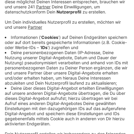
Veröffentlicht:
Dienstag, 23.01.2024 05:47
Anzeige
Wie die Kreispolizei Euskirchen mitteilt, wollte sich ein
34-jähriger Fahrer auf der Bundesstraße zwischen
Kommern und Kall im Verkehr einfädeln. Dort wird
nämlich hinter der Ampel am Abzweig nach Eicks aus
zwei Fahrstreifen nur noch einer.
Der Mann wollte demnach vor einem 57-jährigen
Fahrer einscheren. Dabei kam es zur ersten
Auseinandersetzung der beiden Fahrer. Beiden
machten laut Polizei unterschiedliche Angaben wer
wen ausgebremst haben soll.
Auf dem Parkplatz in Höhe des Restaurants am
Kommerner See haben die beiden Fahrer dann