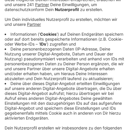
Jahren und drei Monaten. Sein Bruder erhielt
wegen der Vorbereitung schwerer
staatsgefährdender Gewalttaten dreieinhalb Jahre
Haft.
Im Januar 2017 hatte ein Sondereinsatzkommando
der Polizei die beiden Brüder im Haus ihrer Eltern in
Bad Münstereifel-Arloff festgenommen. Seit April
lief der Prozess gegen die beiden.
Laut Anklage hatten sie sich 2012 in Euskirchen
einer 15-köpfigen islamistischen Gruppe
angeschlossen und dann in Syrien in den Reihen
der islamistischen Terrormilizen Al-Nusra-Front
und Islamistischer Staat gekämpft.
Ende 2016 waren sie nach Deutschland
zurückgekehrt. Direkt nach ihrer Ankunft am
Flughafen Köln/Bonn waren sie von den Ermittlern