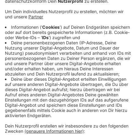
Anzeige
Ein Traktorgespann mit Güllefass ist gegen 7:45 Uhr in
einer der engen Kurven von der Straße abgekommen
und in den Graben gekippt. Dadurch sei Hydrauliköl
ausgelaufen und eine kleine Menge Gülle, sagt der
Leiter der Feuerwehr Kall auf Radio Euskirchen
Nachfrage.
Für die Bergung werde die L22 noch längere Zeit
gesperrt bleiben. Zur Unfallursache hat die Polizei
noch keine Angaben machen können. Der
Rettungsdienst hat sich vor Ort um den Traktorfahrer
gekümmert.
Anzeige