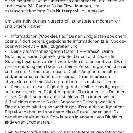
Sachspenden.
Veröffentlicht:
Freitag, 19.05.2023 08:55
Anzeige
Deshalb ist die Ausgabe Freitag und Samstag
geschlossen – ab Montag (22.05.)können wieder
Baustoffe abgeholt werden, teilte der Leiter des
Zentrums mit. Im Baustoffspendenlager werden die
Sachen von vielen freiwilligen Helfern angenommen
und mithilfe von Gabelstaplern verstaut, heißt es.
Gesponsert und durchgeführt wird die Aktion von dem
Verein „Helferschwein“. Betroffene der
Flutkatastrophe bekommen im Baustoffspendenlager
in Erftstadt auch fast zwei Jahre später immer noch
kostenlose Baumaterialien. Davon profitieren auch
Familien aus dem Kreis Euskirchen, weil sie sich dort