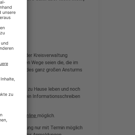
denhotline in der Kreisverwaltung
i. Die einzigen Wege seien die, die im
rden. Wegen des ganz großen Ansturms
und älter sind, zu Hause leben und noch
genen Woche ein Informationsschreiben
117 01) und
online
möglich.
ass eine Impfung nur mit Termin möglich
 auf die Zahl der Anmeldungen