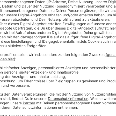
weil die Systeme überlastet seien.
Veröffentlicht:
Montag, 25.01.2021 09:10
Anzeige
Der Kreis-Sprecher sagt, es bringe nichts, die Behör
anzurufen, weil dort keine Termin-Vergabe möglich se
Brief vom NRW-Gesundheitsministerium genannt wu
auf Impftermine, bittet der Sprecher um Geduld.
Zuerst können sich alle impfen lassen, die 80 Jahre 
mobil sind. Die Impfkandidaten haben in der vergan
des NRW-Gesundheitsministers erhalten.
Die Impfanmeldungen sind telefonisch (0800 / 116 
Der Kreis Euskirchen weist noch einmal darauf hin, d
ist. Die Zahl der Impfdosen in Marmagen wird genau