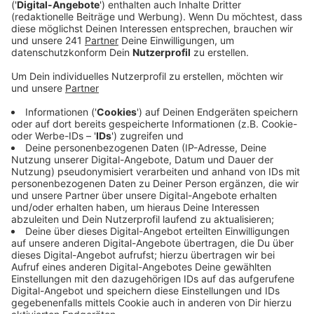
Anzeige
Fördergelder sollen Kosten minimieren
Anzeige
Die Kosten für das Projekt sollen durch Fördergelder
zu über 90 Prozent gedeckt werden. Für den Kreis
Euskirchen bliebe damit ein Eigenanteil von nur rund
6.600 Euro. Um die Kosten weiter gering zu halten,
werden bestehende Mountainbike- und
Radknotenpunktnetze genutzt. Diese sollen lediglich
ergänzt, beschildert und in der App „Outdooractive“
eingetragen werden.