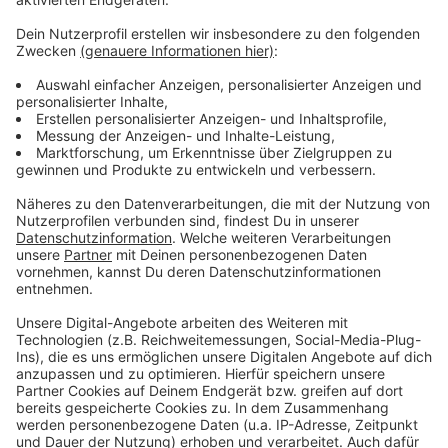
Wir verwenden einen Service eines
Drittanbieters, um Videoinhalte
einzubetten. Dieser Service kann
Daten zu Ihren Aktivitäten
sammeln. Bitte lesen Sie die
Details durch und stimmen Sie der
Nutzung des Service zu, um dieses
Video anzusehen.
Mehr Informationen
Giant Rooks - Morning Blue (Official Video)
Akzeptieren
Anzeige
powered by
Usercentrics Consent
Management Platform