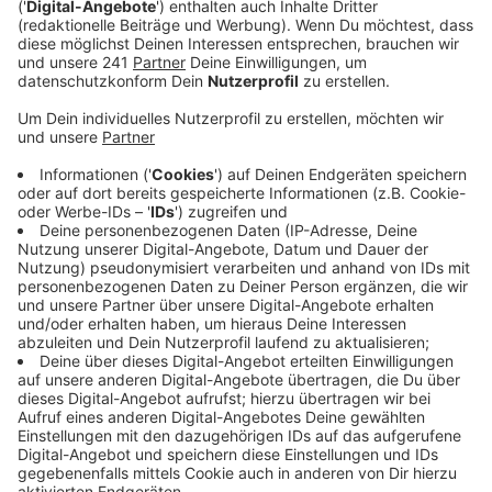
Auch die Nummer hat wieder diesen schönen epischen
Chor in sich, bei dem man schnell zum Mitsingen
angeleitet wird. Und das funktioniert, wie man bei den
Konzerten diesen Sommer gemerkt hat. Da hat das
Publikum direkt richtig laut bei "Morning Blue"
mitgesungen. Das ist aber auch kein Wunder, der Song
verleitet wie gesagt auch ziemlich dazu. Damit ihr
jetzt auch beim Radio hören mitsingen könnt spielen
wir den Song ab sofort im besten Mix.
Anzeige
Wir benötigen Ihre
Zustimmung, um den YouTube
Video-Service zu laden!